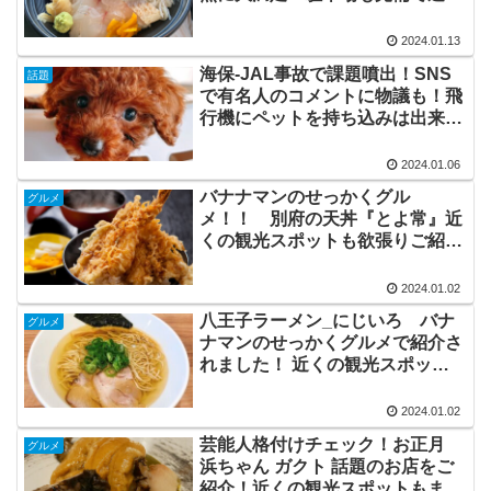
からでも安心！近くの観光スポッ
トもまるごとご紹介！
2024.01.13
海保-JAL事故で課題噴出！SNS
話題
で有名人のコメントに物議も！飛
行機にペットを持ち込みは出来る
航空会社は？ANA、JALなど主要
大手航空会4社について調べてみ
2024.01.06
た！
バナナマンのせっかくグル
グルメ
メ！！ 別府の天丼『とよ常』近
くの観光スポットも欲張りご紹
介！
2024.01.02
八王子ラーメン_にじいろ バナ
グルメ
ナマンのせっかくグルメで紹介さ
れました！ 近くの観光スポット
も欲張りご紹介！
2024.01.02
芸能人格付けチェック！お正月
グルメ
浜ちゃん ガクト 話題のお店をご
紹介！近くの観光スポットもまる