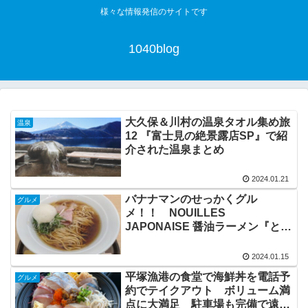
様々な情報発信のサイトです
1040blog
大久保＆川村の温泉タオル集め旅
温泉
12 『富士見の絶景露店SP』で紹
介された温泉まとめ
2024.01.21
バナナマンのせっかくグル
グルメ
メ！！ NOUILLES
JAPONAISE 醤油ラーメン『とく
いち』近くの観光スポットも欲張
りご紹介！
2024.01.15
平塚漁港の食堂で海鮮丼を電話予
グルメ
約でテイクアウト ボリューム満
点に大満足 駐車場も完備で遠方