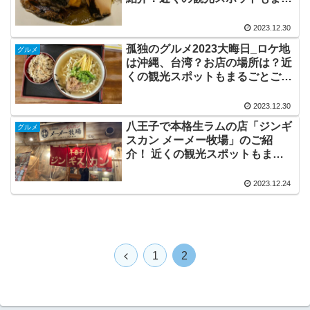
ごとご紹介！
2023.12.30
孤独のグルメ2023大晦日_ロケ地
グルメ
は沖縄、台湾？お店の場所は？近
くの観光スポットもまるごとご紹
介！
2023.12.30
八王子で本格生ラムの店「ジンギ
グルメ
スカン メーメー牧場」のご紹
介！ 近くの観光スポットもまる
ごとご紹介！
2023.12.24
前
1
2
へ