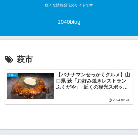
様々な情報発信のサイトです
1040blog
萩市
【バナナマンせっかくグルメ】山
グルメ
口県 萩「お好み焼きレストラン
ふくだや」_近くの観光スポット
も欲張りご紹介！
2024.02.24