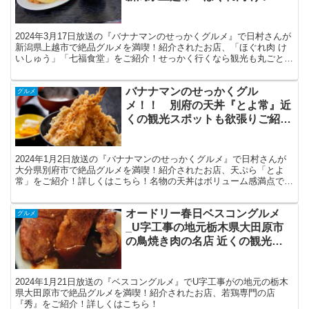
ゅう」「七福食堂」_最寄りの観
光地もご紹介！
2024年3月17日放送の『バナナマンのせっかくグルメ』で日村さんが
新潟県上越市で絶品グルメを満喫！紹介されたお店、「ほぐれ肉 け
いしゅう」「七福食堂」をご紹介！せっかく行くなら観光も丸ごと満
喫していただきたいので最寄りの観光地もご紹介しますので是非とも
最後までお読みいただけると嬉しいです。
バナナマンのせっかくグル
グルメ
メ！！ 別府の天丼『とよ常』近
くの観光スポットも欲張りご紹
介！
2024年1月2日放送の『バナナマンのせっかくグルメ』で日村さんが
大分県別府市で絶品グルメを満喫！紹介されたお店、天ぷら「とよ
常」をご紹介！詳しくはこちら！名物の天丼はボリューム感満点で納
得の逸品。 タレは甘めでもとても美味しい！ご飯がよく進む味付け
で♪ ボリュームに対して意外と重くなく、食べやすい味であっさりペ
オードリー春日ベスコングルメ
ロリといくと思います。
グルメ
_U字工事の地元栃木県大田原市
の鳥焼き肉の名店 近くの観光ス
ポットも欲張りご紹介！
2024年1月21日放送の『ベスコングルメ』でU字工事がの地元の栃木
県大田原市で絶品グルメを満喫！紹介されたお店、若鶏専門の店
『秀』をご紹介！詳しくはこちら！