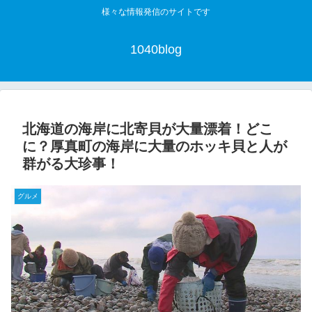
様々な情報発信のサイトです
1040blog
北海道の海岸に北寄貝が大量漂着！どこ
に？厚真町の海岸に大量のホッキ貝と人が
群がる大珍事！
グルメ