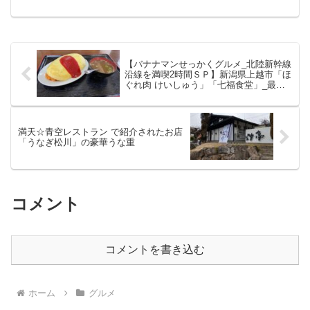
【バナナマンせっかくグルメ_北陸新幹線
沿線を満喫2時間ＳＰ】新潟県上越市「ほ
ぐれ肉 けいしゅう」「七福食堂」_最寄
りの観光地もご紹介！
満天☆青空レストラン で紹介されたお店
「うなぎ松川」の豪華うな重
コメント
コメントを書き込む
ホーム
グルメ