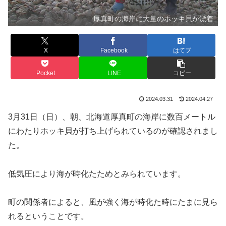
厚真町の海岸に大量のホッキ貝が漂着
X
Facebook
はてブ
Pocket
LINE
コピー
2024.03.31
2024.04.27
3月31日（日）、朝、北海道厚真町の海岸に数百メートル
にわたりホッキ貝が打ち上げられているのが確認されまし
た。
低気圧により海が時化たためとみられています。
町の関係者によると、風が強く海が時化た時にたまに見ら
れるということです。