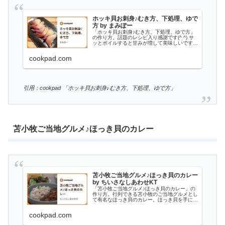
ホッキ貝お刺身♪むき方、下処理、ゆで
方 by まみぽー
「ホッキ貝お刺身♪むき方、下処理、ゆで方」
の作り方。話題のレシピ入り感謝です(^ ^) サ
ッとボイルすると甘みが増して美味しいです♪
材料: ホッキ貝、塩、水
cookpad.com
引用：cookpad 「ホッキ貝お刺身♪むき方、下処理、ゆで方」
苫小牧ご当地グルメ♪ほっき貝のカレー
苫小牧ご当地グルメ♪ほっき貝のカレー
by ちいさなしあわせKT
「苫小牧ご当地グルメ♪ほっき貝のカレー」の
作り方。行列できる苫小牧のご当地グルメとし
て有名なほっき貝のカレー。ほっき貝を手に入
れたら自宅で。具はほっき貝と玉ねぎのみ。
材料: ほっき貝、塩、白ワイン
cookpad.com