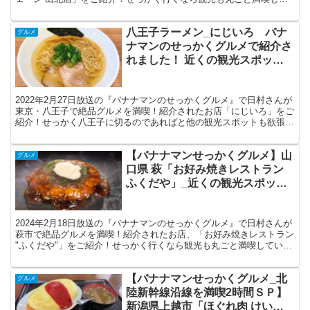
いただきたいので最寄りの観光地もご紹介しますので是非とも最後ま
でお読みいただけると嬉しいです。
八王子ラーメン_にじいろ バナ
グルメ
ナマンのせっかくグルメで紹介さ
れました！ 近くの観光スポット
も欲張りご紹介！
2022年2月27日放送の『バナナマンのせっかくグルメ』で日村さんが
東京・八王子で絶品グルメを満喫！紹介されたお店「にじいろ」をご
紹介！せっかく八王子に切るのであればと他の観光スポットも欲張り
にご紹介。年末の再放送でテレビを見て気になっている方も多いは
ず。 最後までお読みいただきご参考にしていただけたら嬉しいで
【バナナマンせっかくグルメ】山
す。
グルメ
口県 萩「お好み焼きレストラン
ふくだや」_近くの観光スポット
も欲張りご紹介！
2024年2月18日放送の『バナナマンのせっかくグルメ』で日村さんが
萩市で絶品グルメを満喫！紹介されたお店、「お好み焼きレストラン
"ふくだや"」をご紹介！せっかく行くなら観光も丸ごと満喫していた
だきたいので最寄りの観光地もご紹介しますので是非とも最後までお
読みいただけると嬉しいです。
【バナナマンせっかくグルメ_北
グルメ
陸新幹線沿線を満喫2時間ＳＰ】
新潟県上越市「ほぐれ肉 けいし