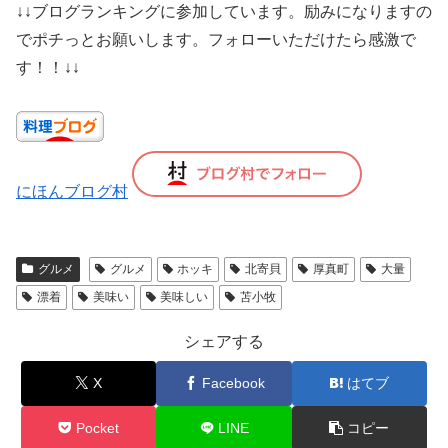
↓↓ブログランキングに参加しています。励みになりますの
でポチっとお願いします。フォローいただけたら感激で
す！！↓↓
にほんブログ村
グルメ
グルメ
ホッキ
北寄貝
厚真町
大量
漂着
美味い
美味しい
苫小牧
シェアする
X
Facebook
はてブ
Pocket
LINE
コピー