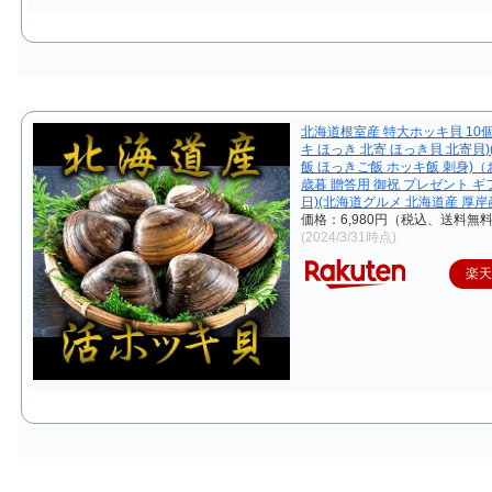
北海道根室産 特大ホッキ貝 10
キ ほっき 北寄 ほっき貝 北寄貝
飯 ほっきご飯 ホッキ飯 刺身)（
歳暮 贈答用 御祝 プレゼント ギ
日)(北海道グルメ 北海道産 厚岸
価格：6,980円（税込、送料無料
(2024/3/31時点)
楽