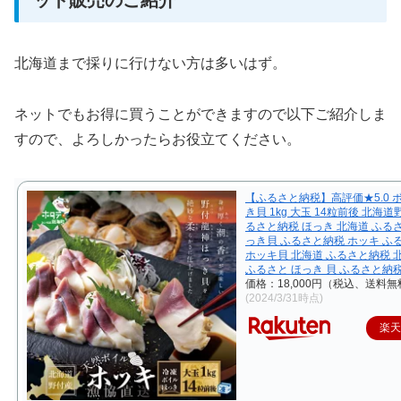
北海道まで採りに行けない方は多いはず。
ネットでもお得に買うことができますので以下ご紹介しま
すので、よろしかったらお役立てください。
【ふるさと納税】高評価★5.0 
き貝 1kg 大玉 14粒前後 北海道野
るさと納税 ほっき 北海道 ふる
っき貝 ふるさと納税 ホッキ ふ
ホッキ貝 北海道 ふるさと納税 
ふるさと ほっき 貝 ふるさと納税 
価格：18,000円（税込、送料無
(2024/3/31時点)
楽